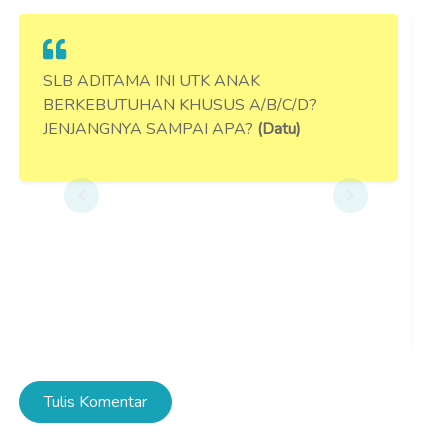
SLB ADITAMA INI UTK ANAK
<
BERKEBUTUHAN KHUSUS A/B/C/D?
S
JENJANGNYA SAMPAI APA?
(Datu)
A
M
M
U
I
G
G
Tulis Komentar